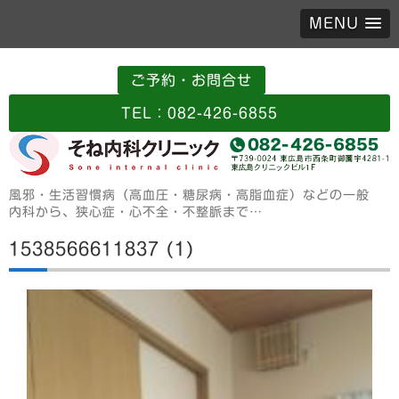
MENU
ご予約・お問合せ
TEL：082-426-6855
風邪・生活習慣病（高血圧・糖尿病・高脂血症）などの一般
内科から、狭心症・心不全・不整脈まで…
1538566611837 (1)